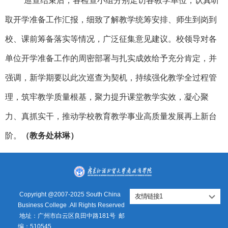
巡查结束后，各检查小组分别走访各教学单位，认真听
取开学准备工作汇报，细致了解教学统筹安排、师生到岗到
校、课前筹备落实等情况，广泛征集意见建议。校领导对各
单位开学准备工作的周密部署与扎实成效给予充分肯定，并
强调，新学期要以此次巡查为契机，持续强化教学全过程管
理，筑牢教学质量根基，聚力提升课堂教学实效，凝心聚
力、真抓实干，推动学校教育教学事业高质量发展再上新台
阶。
（教务处
林琳）
Copyright @2007-2025 South China
友情链接1
Business College .All Rights Reserved
地址：广州市白云区良田中路181号
邮
编：510545