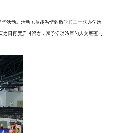
嘉年华活动。活动以童趣温情致敬学校三十载办学历
庆之日再度启封留念，赋予活动浓厚的人文底蕴与