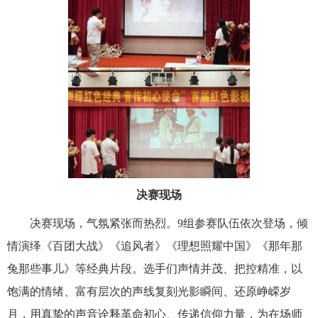
决赛现场
决赛现场，气氛紧张而热烈。9组参赛队伍依次登场，倾
情演绎《百团大战》《追风者》《理想照耀中国》《那年那
兔那些事儿》等经典片段。选手们声情并茂、把控精准，以
饱满的情绪、富有层次的声线复刻光影瞬间、还原峥嵘岁
月，用真挚的声音诠释革命初心、传递信仰力量，为在场师