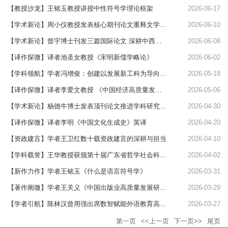
【教授沙龙】王铭玉教授讲授中性符号学理论框架
2026-06-17
【学术新论】周小仪教授发表核心期刊论文重释文学性争论
2026-06-10
【学术新论】曾宇博士刊发三篇国际论文 深耕中西译介与跨文化传播
2026-06-08
【译作探微】译者池圣女教授《宋明新儒学略论》
2026-06-02
​【学科领航】学者冯增俊：创建以发展新工科为导向的新教育学科体系
2026-05-18
​【译作探微】译者李爱文教授 《中国经济高质量发展研究》
2026-05-06
【学术新论】杨德牛博士发表顶刊论文推进学科研究进展
2026-04-30
【译作探微】译者李明《中国文化生成史》英译
2026-04-20
【资政建言】学者王卫红数十载资政建言的深耕与担当
2026-04-10
【学科载誉】王华教授获颁第十届广东省哲学社会科学优秀成果奖二等奖
2026-04-02
【新作力作】学者王铭玉《什么是语言符号学》
2026-03-31
【著作阐微】学者王关义《中国出版业高质量发展研究》
2026-03-29
【学者引航】陈林汉曾用强出席数智赋能外语教育高端论坛获评“鸿儒传薪奖”
2026-03-27
第一页
<<上一页
下一页>>
尾页